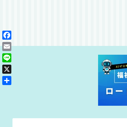
F
a
E
c
m
L
e
a
i
X
b
i
n
o
共
l
e
o
有
k