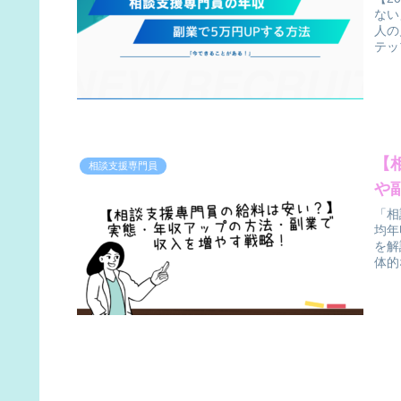
ない
人の
テッ
【
相談支援専門員
や
「相
均年
を解
体的