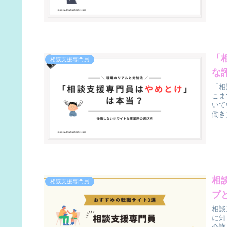
「
相談支援専門員
な
「相
こま
いて
働き
相
相談支援専門員
プ
相談
に知