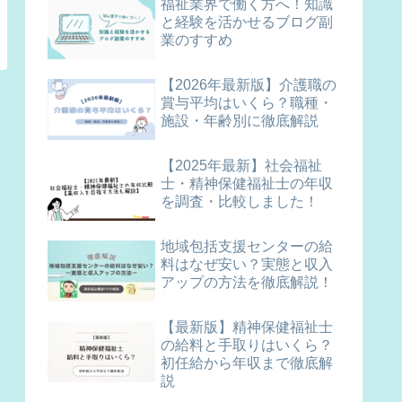
福祉業界で働く方へ！知識
と経験を活かせるブログ副
業のすすめ
【2026年最新版】介護職の
賞与平均はいくら？職種・
施設・年齢別に徹底解説
【2025年最新】社会福祉
士・精神保健福祉士の年収
を調査・比較しました！
地域包括支援センターの給
料はなぜ安い？実態と収入
アップの方法を徹底解説！
【最新版】精神保健福祉士
の給料と手取りはいくら？
初任給から年収まで徹底解
説