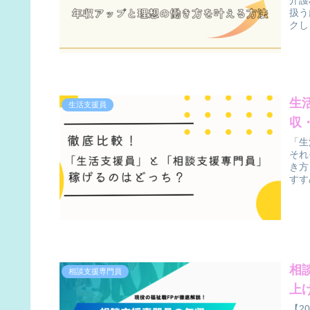
介護
扱う
クし
生
生活支援員
収
「生
それ
き方
すす
相
相談支援専門員
上
【2