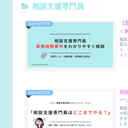
相談支援専門員
【
相談支援専門員
く
相談
育士
ト、
ェッ
相
相談支援専門員
ー
相談
や部
すぎ
しま