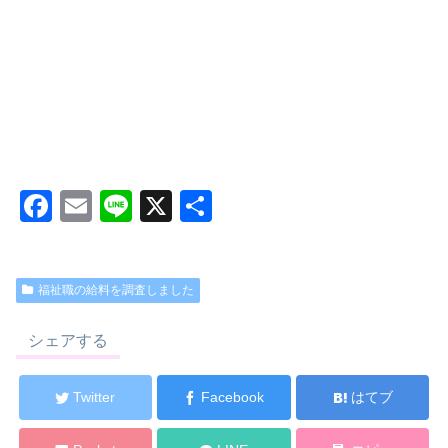
F
E
Li
X
共
a
m
n
有
c
ail
e
福祉職の給料を調査しました
e
b
シェアする
o
o
Twitter
Facebook
はてブ
k