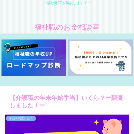
ー福祉職FPが解説します！ー
福祉職のお金相談室
【介護職の年末年始手当】いくら？ー調査
しました！ー
手当を調査した！