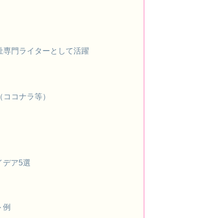
祉専門ライターとして活躍
（ココナラ等）
イデア5選
ト例