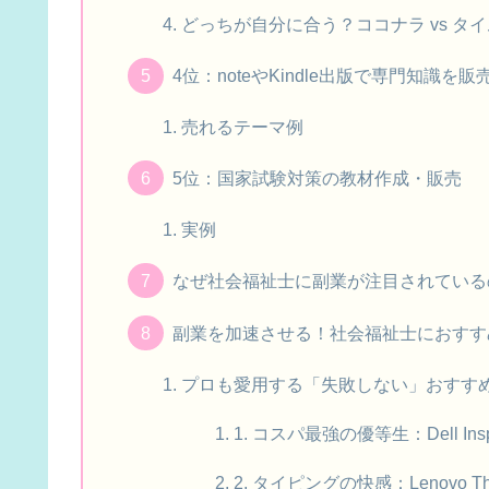
どっちが自分に合う？ココナラ vs タ
4位：noteやKindle出版で専門知識を販
売れるテーマ例
5位：国家試験対策の教材作成・販売
実例
なぜ社会福祉士に副業が注目されている
副業を加速させる！社会福祉士におすす
プロも愛用する「失敗しない」おすすめ
1. コスパ最強の優等生：Dell Inspi
2. タイピングの快感：Lenovo Thi