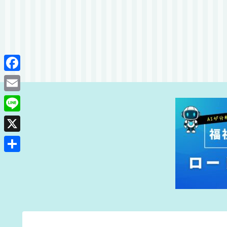
F
a
E
c
m
L
e
a
i
X
b
i
n
o
共
l
e
o
有
k