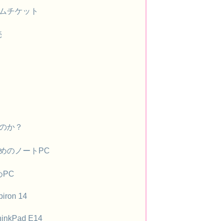
イムチケット
売
のか？
めのノートPC
PC
ron 14
nkPad E14