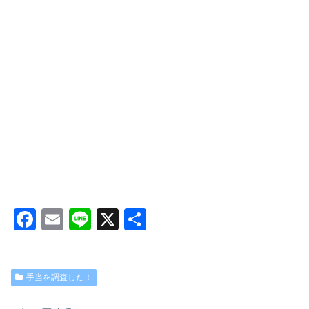
F
E
Li
X
共
a
m
n
有
c
ail
e
手当を調査した！
e
b