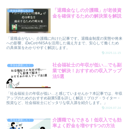
「退職金なしの介護職」が老後資
手当を調査した！
金を確保するための解決策を解説
「退職金がない」介護職に向けた記事です。退職金制度の実態や将来
への影響、iDeCoやNISAを活用した備え方まで、安心して働くため
の具体策をわかりやすく解説します。
2025.11.15
社会福祉士の年収が低い…でも副
手当を調査した！
業で解決！おすすめの収入アップ
法5選
「社会福祉士の年収が低い…と感じていませんか？本記事では、年収
アップのためのおすすめ副業5選を詳しく解説！ブログ・ライター・
投資など、社会福祉士にピッタリな収入源を紹介します。」
2026.07.24
介護職でもできる！低収入でも効
手当を調査した！
率よく貯金を増やす5つの方法